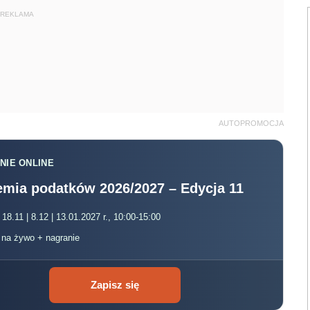
REKLAMA
AUTOPROMOCJA
NIE ONLINE
mia podatków 2026/2027 – Edycja 11
 18.11 | 8.12 | 13.01.2027 r., 10:00-15:00
, na żywo + nagranie
Zapisz się