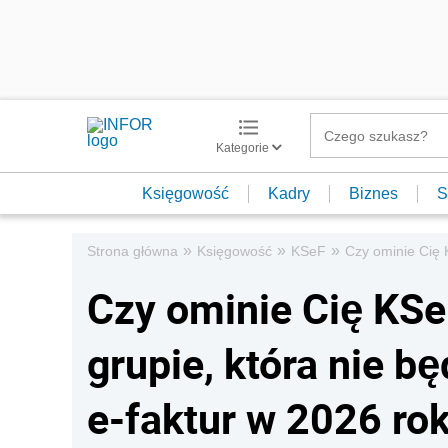
Kategorie
Księgowość
Kadry
Biznes
S
»
»
»
Strona główna
Księgowość
KSeF
Czy ominie Cię 
Czy ominie Cię KSe
grupie, która nie b
e-faktur w 2026 ro