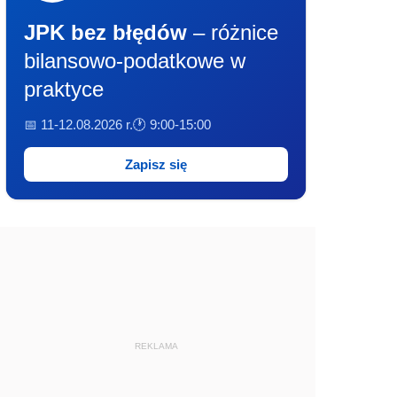
JPK bez błędów
– różnice
bilansowo-podatkowe w
praktyce
📅 11-12.08.2026 r.
🕐 9:00-15:00
Zapisz się
REKLAMA