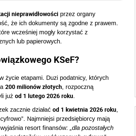
kacji nieprawidłowości
przez organy
ość, że ich dokumenty są zgodne z prawem.
które wcześniej mogły korzystać z
cznych lub papierowych.
bowiązkowego KSeF?
 życie etapami. Duzi podatnicy, których
200 milionów złotych
ła
, rozpoczną
od 1 lutego 2026 roku
li już
.
od 1 kwietnia 2026 roku
zek zacznie działać
,
i cyfrowo”. Najmniejsi przedsiębiorcy mają
 wyjaśnia resort finansów:
„dla pozostałych