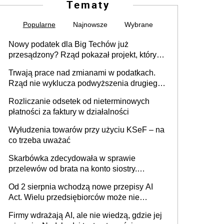
Tematy
Popularne
Najnowsze
Wybrane
Nowy podatek dla Big Techów już
przesądzony? Rząd pokazał projekt, który
może zmienić zasady gry w Polsce
Trwają prace nad zmianami w podatkach.
Rząd nie wyklucza podwyższenia drugiego
progu PIT
Rozliczanie odsetek od nieterminowych
płatności za faktury w działalności
Wyłudzenia towarów przy użyciu KSeF – na
co trzeba uważać
Skarbówka zdecydowała w sprawie
przelewów od brata na konto siostry.
Pieniądze z emerytury mamy wyglądały jak
Od 2 sierpnia wchodzą nowe przepisy AI
darowizna, ale podatku jednak nie będzie
Act. Wielu przedsiębiorców może nie
wiedzieć, że dotyczą także ich
Firmy wdrażają AI, ale nie wiedzą, gdzie jej