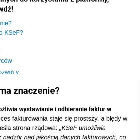
awdź!
nie?
go KSeF?
?
orców
ozwiń
>
 ma znaczenie?
liwia wystawianie i odbieranie faktur w
roces fakturowania staje się prostszy, a błędy w
eśla strona rządowa:
„KSeF umożliwia
z nadzór nad jakością danych fakturowych, co