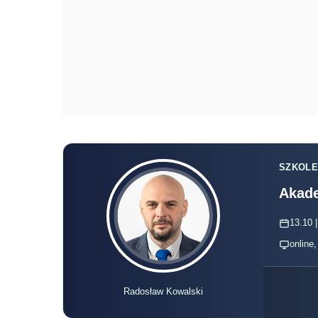
SZKOLE
Akade
13.10 |
online
Radosław Kowalski