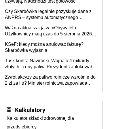
używają. Nadchodzi test gotowości
Czy Skarbówka legalnie pozyskuje dane z
ANPRS – systemu automatycznego
rozpoznawania tablic rejestracyjnych
Ważna aktualizacja w mObywatelu.
pojazdów z kamer drogowych?
Użytkownicy mają czas do 5 sierpnia 2026
roku
KSeF: kiedy można anulować fakturę?
Skarbówka wyjaśnia
Tusk kontra Nawrocki. Wojna o 4 miliardy
złotych i ceny paliw. Prezydent zablokował
ustawę, premier mówi o „ciosie
Zwrot akcyzy za paliwo rolnicze wzrośnie do
wymierzonym we wszystkich polskich
2 zł za litr? Minister rolnictwa zapowiada
kierowców”
ważne zmiany dla rolników
Kalkulatory
Kalkulator składki zdrowotnej dla
przedsiębiorcy