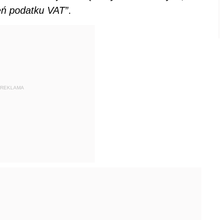
zeń podatku VAT”
.
REKLAMA