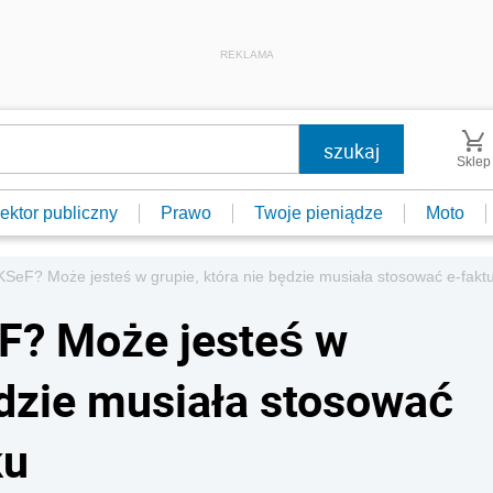
REKLAMA
Sklep
ektor publiczny
Prawo
Twoje pieniądze
Moto
KSeF? Może jesteś w grupie, która nie będzie musiała stosować e-fakt
F? Może jesteś w
ędzie musiała stosować
ku