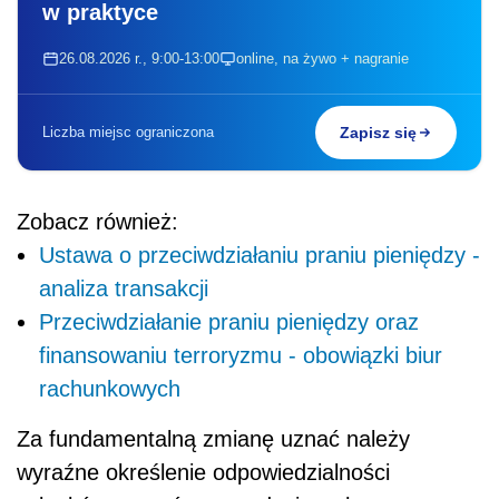
w praktyce
26.08.2026 r., 9:00-13:00
online, na żywo + nagranie
Liczba miejsc ograniczona
Zapisz się
Zobacz również:
Ustawa o przeciwdziałaniu praniu pieniędzy -
analiza transakcji
Przeciwdziałanie praniu pieniędzy oraz
finansowaniu terroryzmu - obowiązki biur
rachunkowych
Za fundamentalną zmianę uznać należy
wyraźne określenie odpowiedzialności