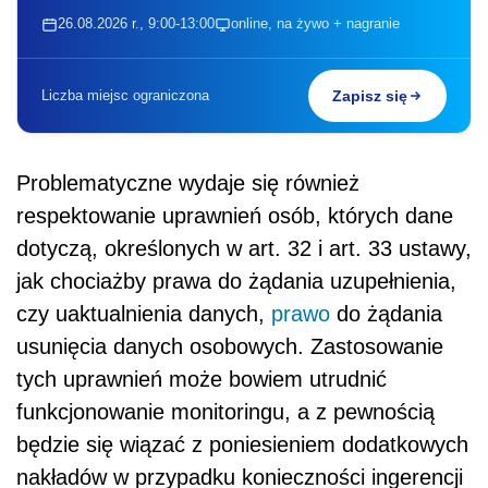
26.08.2026 r., 9:00-13:00
online, na żywo + nagranie
Liczba miejsc ograniczona
Zapisz się
Problematyczne wydaje się również
respektowanie uprawnień osób, których dane
dotyczą, określonych w art. 32 i art. 33 ustawy,
jak chociażby prawa do żądania uzupełnienia,
czy uaktualnienia danych,
prawo
do żądania
usunięcia danych osobowych. Zastosowanie
tych uprawnień może bowiem utrudnić
funkcjonowanie monitoringu, a z pewnością
będzie się wiązać z poniesieniem dodatkowych
nakładów w przypadku konieczności ingerencji