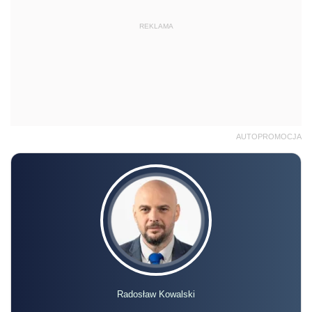
REKLAMA
AUTOPROMOCJA
Radosław Kowalski