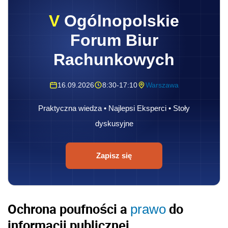
V
Ogólnopolskie
Forum Biur
Rachunkowych
16.09.2026
8:30-17:10
Warszawa
Praktyczna wiedza • Najlepsi Eksperci • Stoły
dyskusyjne
Zapisz się
Ochrona poufności a
do
prawo
informacji publicznej