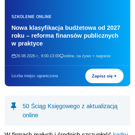
SZKOLENIE ONLINE
Nowa klasyfikacja budżetowa od 2027
roku – reforma finansów publicznych
w praktyce
26.08.2026 r., 9:00-13:00
online, na żywo + nagranie
Liczba miejsc ograniczona
Zapisz się
50 Ściąg Księgowego z aktualizacją
online
W firmach małych i średnich szczupłość
kadry