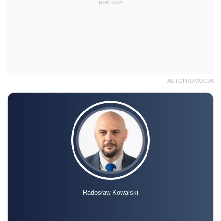
REKLAMA
AUTOPROMOCJA
Radosław Kowalski