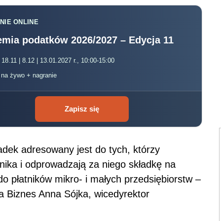
NIE ONLINE
mia podatków 2026/2027 – Edycja 11
 18.11 | 8.12 | 13.01.2027 r., 10:00-15:00
, na żywo + nagranie
Zapisz się
adek adresowany jest do tych, którzy
nika i odprowadzają za niego składkę na
do płatników mikro- i małych przedsiębiorstw –
 Biznes Anna Sójka, wicedyrektor