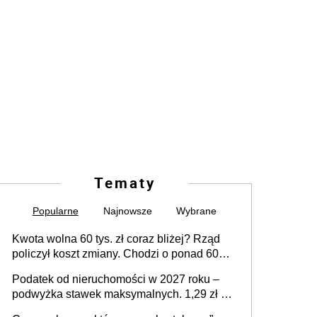
Tematy
Popularne
Najnowsze
Wybrane
Kwota wolna 60 tys. zł coraz bliżej? Rząd
policzył koszt zmiany. Chodzi o ponad 60
mld zł
Podatek od nieruchomości w 2027 roku –
podwyżka stawek maksymalnych. 1,29 zł za
1 m2 mieszkania, 36,49 zł za 1 m2