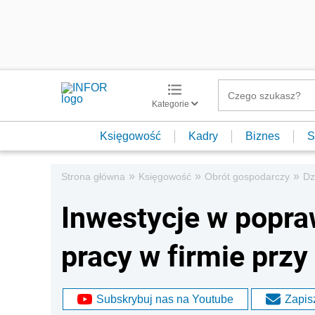
Kategorie
Księgowość
Kadry
Biznes
S
»
»
»
Strona główna
Księgowość
Obrót gospodarczy
Dz
Inwestycje w popr
pracy w firmie prz
Subskrybuj nas na Youtube
Zapisz