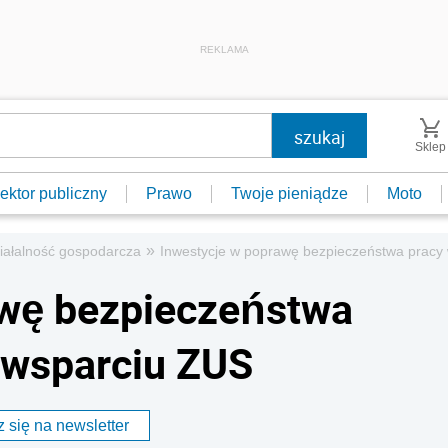
REKLAMA
Sklep
ektor publiczny
Prawo
Twoje pieniądze
Moto
»
iałalność gospodarcza
Inwestycje w poprawę bezpieczeństwa pracy 
awę bezpieczeństwa
y wsparciu ZUS
 się na newsletter