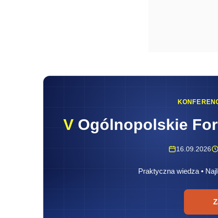
KONFEREN
V
Ogólnopolskie Fo
16.09.2026
Praktyczna wiedza • Najl
Z