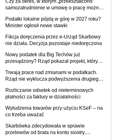
Czy za okres, w którym „przekształcono”
budynków i lokali związanych z
samozatrudnienie w umowę o pracę można
prowadzeniem działalności gospodarczej
wystawić faktury korygujące? Rozwiązanie
Podatki lokalne pójdą w górę w 2027 roku?
umowy cywilnoprawnej jedynym
Minister ogłosił nowe stawki
racjonalnym wyjściem
Fikcja doręczenia przez e-Urząd Skarbowy
nie działa. Decyzja pozostaje niedoręczona
Nowy podatek dla Big Techów już
przesądzony? Rząd pokazał projekt, który
może zmienić zasady gry w Polsce
Trwają prace nad zmianami w podatkach.
Rząd nie wyklucza podwyższenia drugiego
progu PIT
Rozliczanie odsetek od nieterminowych
płatności za faktury w działalności
Wyłudzenia towarów przy użyciu KSeF – na
co trzeba uważać
Skarbówka zdecydowała w sprawie
przelewów od brata na konto siostry.
Pieniądze z emerytury mamy wyglądały jak