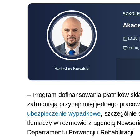
SZKOLE
Akade
13.10 |
online
Radosław Kowalski
– Program dofinansowania płatników skł
zatrudniają przynajmniej jednego pracow
ubezpieczenie wypadkowe
, szczególnie 
tłumaczy w rozmowie z agencją Newseria
Departamentu Prewencji i Rehabilitacji.