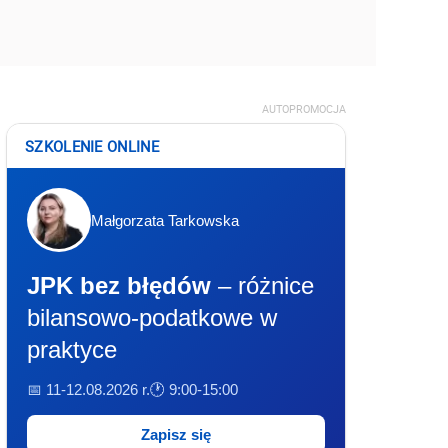
AUTOPROMOCJA
SZKOLENIE ONLINE
Małgorzata Tarkowska
JPK bez błędów
– różnice
bilansowo-podatkowe w
praktyce
📅 11-12.08.2026 r.
🕐 9:00-15:00
Zapisz się