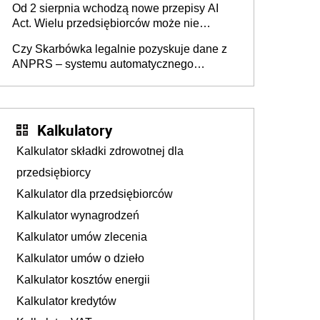
Od 2 sierpnia wchodzą nowe przepisy AI
darowizna, ale podatku jednak nie będzie
Act. Wielu przedsiębiorców może nie
wiedzieć, że dotyczą także ich
Czy Skarbówka legalnie pozyskuje dane z
ANPRS – systemu automatycznego
rozpoznawania tablic rejestracyjnych
pojazdów z kamer drogowych?
Kalkulatory
Kalkulator składki zdrowotnej dla
przedsiębiorcy
Kalkulator dla przedsiębiorców
Kalkulator wynagrodzeń
Kalkulator umów zlecenia
Kalkulator umów o dzieło
Kalkulator kosztów energii
Kalkulator kredytów