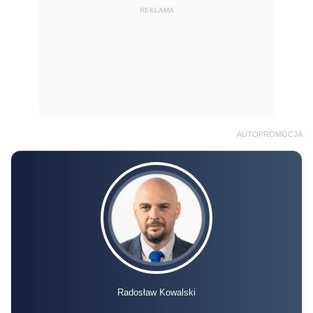
REKLAMA
AUTOPROMOCJA
Radosław Kowalski