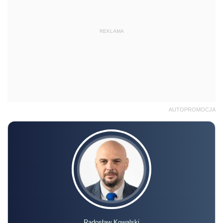
REKLAMA
AUTOPROMOCJA
Radosław Kowalski