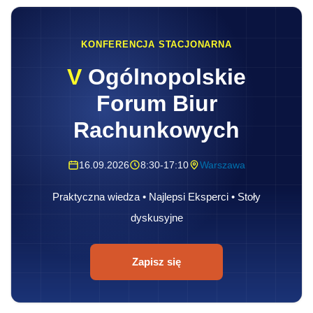
KONFERENCJA STACJONARNA
V
Ogólnopolskie
Forum Biur
Rachunkowych
16.09.2026
8:30-17:10
Warszawa
Praktyczna wiedza • Najlepsi Eksperci • Stoły
dyskusyjne
Zapisz się