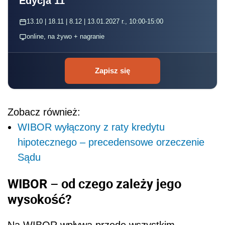
Edycja 11
13.10 | 18.11 | 8.12 | 13.01.2027 r., 10:00-15:00
online, na żywo + nagranie
Zapisz się
Zobacz również:
WIBOR wyłączony z raty kredytu
hipotecznego – precedensowe orzeczenie
Sądu
WIBOR – od czego zależy jego
wysokość?