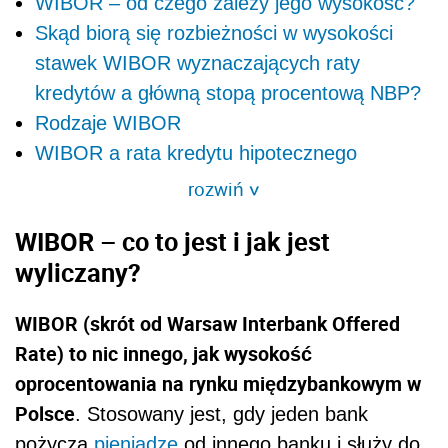
WIBOR – od czego zależy jego wysokość?
Skąd biorą się rozbieżności w wysokości
stawek WIBOR wyznaczających raty
kredytów a główną stopą procentową NBP?
Rodzaje WIBOR
WIBOR a rata kredytu hipotecznego
rozwiń
>
WIBOR – co to jest i jak jest
wyliczany?
WIBOR (skrót od Warsaw Interbank Offered
Rate) to nic innego, jak wysokość
oprocentowania na rynku międzybankowym w
Polsce
. Stosowany jest, gdy jeden bank
pożycza
pieniądze
od innego banku i służy do