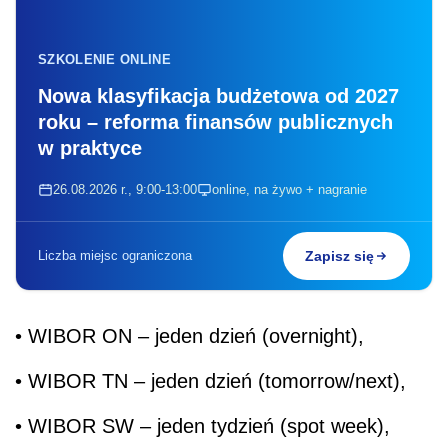
SZKOLENIE ONLINE
Nowa klasyfikacja budżetowa od 2027
roku – reforma finansów publicznych
w praktyce
26.08.2026 r., 9:00-13:00
online, na żywo + nagranie
Liczba miejsc ograniczona
Zapisz się
• WIBOR ON – jeden dzień (overnight),
• WIBOR TN – jeden dzień (tomorrow/next),
• WIBOR SW – jeden tydzień (spot week),