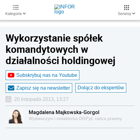
Kategorie
Serwisy
Wykorzystanie spółek
komandytowych w
działalności holdingowej
Subskrybuj nas na Youtube
Dołącz do ekspertów
Zapisz się na newsletter
20 listopada 2013, 13:27
Magdalena Majkowska-Gorgol
Wydawczyni i redaktorka DGP.pl, radca prawny