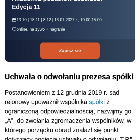
Edycja 11
13.10 | 18.11 | 8.12 | 13.01.2027 r., 10:00-15:00
online, na żywo + nagranie
Zapisz się
Uchwała o odwołaniu prezesa spółki
Postanowieniem z 12 grudnia 2019 r. sąd
rejonowy upoważnił wspólnika
spółki
z
ograniczoną odpowiedzialnością, nazwijmy go
„A”,
do zwołania zgromadzenia wspólników
, w
którego porządku obrad znalazł się punkt
dotyczący podjęcia uchwały o odwołaniu „T.P.”