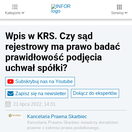
Kategorie
Serwisy
Wpis w KRS. Czy sąd
rejestrowy ma prawo badać
prawidłowość podjęcia
uchwał spółki?
Subskrybuj nas na Youtube
Dołącz do ekspertów
Zapisz się na newsletter
21 lipca 2022, 14:31
Kancelaria Prawna Skarbiec
Kancelaria Prawna Skarbiec świadczy doradztwo
prawne z zakresu prawa podatkowego,