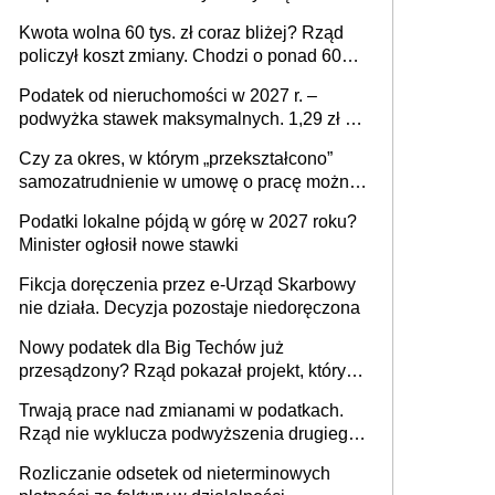
stać się Twoim problemem
Kwota wolna 60 tys. zł coraz bliżej? Rząd
policzył koszt zmiany. Chodzi o ponad 60
mld zł
Podatek od nieruchomości w 2027 r. –
podwyżka stawek maksymalnych. 1,29 zł za
1 m2 mieszkania, 36,49 zł za 1 m2
Czy za okres, w którym „przekształcono”
budynków i lokali związanych z
samozatrudnienie w umowę o pracę można
prowadzeniem działalności gospodarczej
wystawić faktury korygujące? Rozwiązanie
Podatki lokalne pójdą w górę w 2027 roku?
umowy cywilnoprawnej jedynym
Minister ogłosił nowe stawki
racjonalnym wyjściem
Fikcja doręczenia przez e-Urząd Skarbowy
nie działa. Decyzja pozostaje niedoręczona
Nowy podatek dla Big Techów już
przesądzony? Rząd pokazał projekt, który
może zmienić zasady gry w Polsce
Trwają prace nad zmianami w podatkach.
Rząd nie wyklucza podwyższenia drugiego
progu PIT
Rozliczanie odsetek od nieterminowych