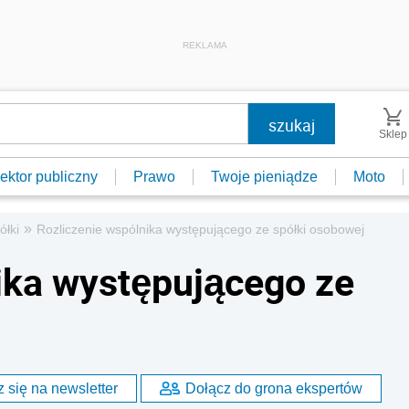
REKLAMA
Sklep
ektor publiczny
Prawo
Twoje pieniądze
Moto
»
ółki
Rozliczenie wspólnika występującego ze spółki osobowej
ika występującego ze
 się na newsletter
Dołącz do grona ekspertów