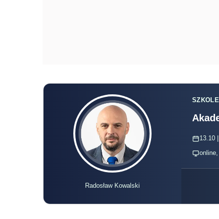
SZKOLE
Akade
13.10 |
online
Radosław Kowalski