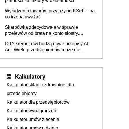
płatności za faktury w działalności
Wyłudzenia towarów przy użyciu KSeF – na
co trzeba uważać
Skarbówka zdecydowała w sprawie
przelewów od brata na konto siostry.
Pieniądze z emerytury mamy wyglądały jak
Od 2 sierpnia wchodzą nowe przepisy AI
darowizna, ale podatku jednak nie będzie
Act. Wielu przedsiębiorców może nie
wiedzieć, że dotyczą także ich
Kalkulatory
Kalkulator składki zdrowotnej dla
przedsiębiorcy
Kalkulator dla przedsiębiorców
Kalkulator wynagrodzeń
Kalkulator umów zlecenia
Kalkulator umów o dzieło