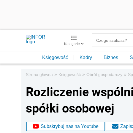
Kategorie
Księgowość
Kadry
Biznes
S
»
»
»
Strona główna
Księgowość
Obrót gospodarczy
Sp
Rozliczenie wspóln
spółki osobowej
Subskrybuj nas na Youtube
Zapisz