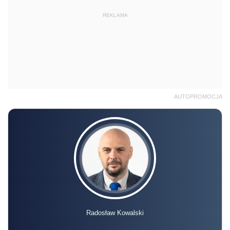
REKLAMA
AUTOPROMOCJA
Radosław Kowalski