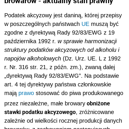
browarów - aktualny stan prawny
Podatek akcyzowy jest daniną, której przepisy
w poszczególnych państwach
UE
muszą być
zgodne z
dyrektywą Rady 92/83/EWG z 19
października 1992 r.
w sprawie
harmonizacji
struktury podatków akcyzowych od alkoholu i
napojów alkoholowych
(Dz.
Urz. UE. L z 1992
r. Nr. 316 str. 21, z późn. zm.), zwaną dalej
„dyrektywą Rady 92/83/EWG”. Na podstawie
art. 4 tej dyrektywy państwa członkowskie
mają
prawo
stosować do piwa produkowanego
obniżone
przez niezależne, małe browary
stawki podatku akcyzowego
, zróżnicowane
zależnie od wielkości rocznej produkcji danych