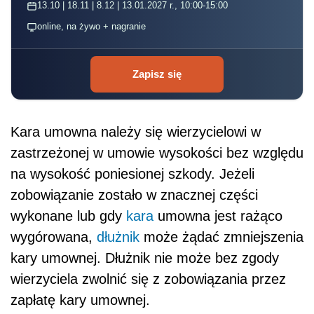
13.10 | 18.11 | 8.12 | 13.01.2027 r., 10:00-15:00
online, na żywo + nagranie
Zapisz się
Kara umowna należy się wierzycielowi w
zastrzeżonej w umowie wysokości bez względu
na wysokość poniesionej szkody. Jeżeli
zobowiązanie zostało w znacznej części
wykonane lub gdy
kara
umowna jest rażąco
wygórowana,
dłużnik
może żądać zmniejszenia
kary umownej. Dłużnik nie może bez zgody
wierzyciela zwolnić się z zobowiązania przez
zapłatę kary umownej.