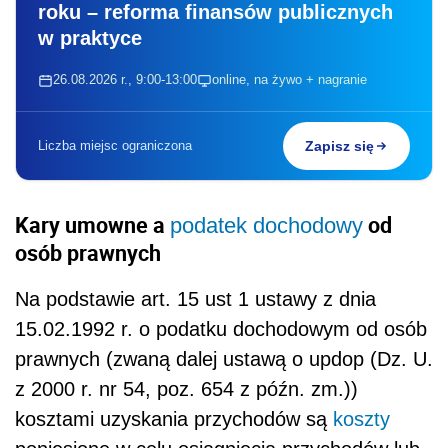
roku – reforma finansów publicznych
w praktyce
26.08.2026 r., 9:00-13:00
online, na żywo + nagranie
Liczba miejsc ograniczona
Zapisz się
Kary umowne a
od
podatek dochodowy
osób prawnych
Na podstawie art. 15 ust 1 ustawy z dnia
15.02.1992 r. o podatku dochodowym od osób
prawnych (zwaną dalej ustawą o updop (Dz. U.
z 2000 r. nr 54, poz. 654 z późn. zm.))
kosztami uzyskania przychodów są
koszty