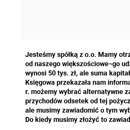
Jesteśmy spółką z o.o. Mamy otr
od naszego większościowe¬go udz
wynosi 50 tys. zł, ale suma kapit
Księgowa przekazała nam informa
r. możemy wybrać alternatywne z
przychodów odsetek od tej pożyczk
ale musimy zawiadomić o tym wyb
Do kiedy musimy złożyć to zawia