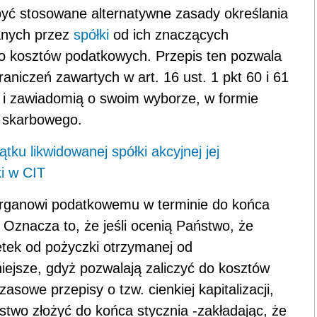
być stosowane alternatywne zasady określania
­nych przez
spółki
od ich znaczących
do kosztów podatkowych. Prze­pis ten pozwala
aniczeń zawartych w art. 16 ust. 1 pkt 60 i 61
d i zawiadomią o swoim wyborze, w formie
u skarbowego.
ku likwidowanej spółki akcyjnej jej
ki w CIT
organowi podatkowemu w terminie do końca
Oznacza to, że jeśli ocenią Państwo, że
tek od pożyczki otrzymanej od
iejsze, gdyż pozwalają zaliczyć do kosztów
asowe przepisy o tzw. cienkiej kapitalizacji,
two złożyć do końca stycznia -zakładając, że