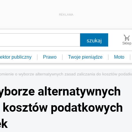
REKLAMA
Sklep
ektor publiczny
Prawo
Twoje pieniądze
Moto
mienie o wyborze alternatywnych zasad zaliczania do kosztów podat
yborze alternatywnych
o kosztów podatkowych
ek