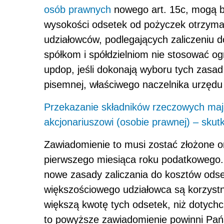
osób prawnych
no­wego art. 15c, mogą 
wysokości odsetek od pożyczek otrzyma
udziałowców, podlegających zaliczeniu 
spółkom i spółdzielniom nie stosować ogr
updop, jeśli dokonają wyboru tych zasa
pisemnej, właściwego naczelnika urzęd
Przekazanie składników rzeczowych mająt
akcjonariuszowi (osobie prawnej) – skut
Zawiadomienie to musi zostać złożone 
pierwszego miesiąca roku podatkowego. 
nowe zasady zaliczania do kosztów odse
większościowego udziałowca są korzystn
większą kwotę tych odsetek, niż dotychcz
to powyższe zawiado­mienie powinni Pańs