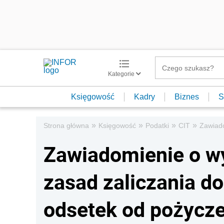
Kategorie
Księgowość
Kadry
Biznes
S
»
»
»
»
Strona główna
Księgowość
Podatki
CIT
Zawiado
Zawiadomienie o w
zasad zaliczania d
odsetek od pożycz