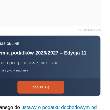
AUTOPROMOCJA
NIE ONLINE
mia podatków 2026/2027 – Edycja 11
 18.11 | 8.12 | 13.01.2027 r., 10:00-15:00
, na żywo + nagranie
Zapisz się
odanego do
ustawy o podatku dochodowym od