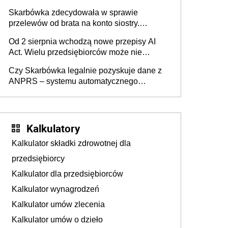
Skarbówka zdecydowała w sprawie
przelewów od brata na konto siostry.
Pieniądze z emerytury mamy wyglądały jak
Od 2 sierpnia wchodzą nowe przepisy AI
darowizna, ale podatku jednak nie będzie
Act. Wielu przedsiębiorców może nie
wiedzieć, że dotyczą także ich
Czy Skarbówka legalnie pozyskuje dane z
ANPRS – systemu automatycznego
rozpoznawania tablic rejestracyjnych
pojazdów z kamer drogowych?
Kalkulatory
Kalkulator składki zdrowotnej dla
przedsiębiorcy
Kalkulator dla przedsiębiorców
Kalkulator wynagrodzeń
Kalkulator umów zlecenia
Kalkulator umów o dzieło