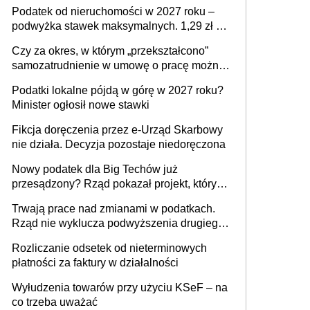
mld zł
Podatek od nieruchomości w 2027 roku –
podwyżka stawek maksymalnych. 1,29 zł za
1 m2 mieszkania, 36,49 zł za 1 m2
Czy za okres, w którym „przekształcono”
budynków i lokali związanych z
samozatrudnienie w umowę o pracę można
prowadzeniem działalności gospodarczej
wystawić faktury korygujące? Rozwiązanie
Podatki lokalne pójdą w górę w 2027 roku?
umowy cywilnoprawnej jedynym
Minister ogłosił nowe stawki
racjonalnym wyjściem
Fikcja doręczenia przez e-Urząd Skarbowy
nie działa. Decyzja pozostaje niedoręczona
Nowy podatek dla Big Techów już
przesądzony? Rząd pokazał projekt, który
może zmienić zasady gry w Polsce
Trwają prace nad zmianami w podatkach.
Rząd nie wyklucza podwyższenia drugiego
progu PIT
Rozliczanie odsetek od nieterminowych
płatności za faktury w działalności
Wyłudzenia towarów przy użyciu KSeF – na
co trzeba uważać