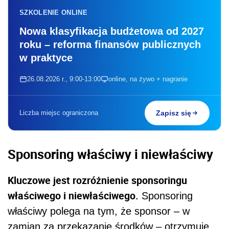
SZKOLENIE ONLINE
Nowa klasyfikacja budżetowa od 2027
roku – reforma finansów publicznych
w praktyce
26.08.2026 r., 9:00-13:00
online, na żywo + nagranie
Liczba miejsc ograniczona
Zapisz się
Sponsoring właściwy i niewłaściwy
Kluczowe jest rozróżnienie sponsoringu
właściwego i niewłaściwego.
Sponsoring
właściwy polega na tym, że sponsor – w
zamian za przekazanie środków – otrzymuje