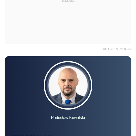
REKLAMA
AUTOPROMOCJA
Radosław Kowalski