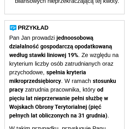
bilansowych nieprzekraczającą tej kwoty.
PRZYKŁAD
jednoosobową
Pan Jan prowadzi
działalność gospodarczą opodatkowaną
według stawki liniowej 19%
. Ze względu na
kryterium liczby osób zatrudnianych oraz
spełnia kryteria
przychodowe,
mikroprzedsiębiorcy
stosunku
. W ramach
pracy
od
zatrudnia pracownika, który
pięciu lat nieprzerwanie pełni służbę w
Wojskach Obrony Terytorialnej (pięć
pełnych lat obliczonych na 31 grudnia)
.
W takim przypadku, przysługuje Panu