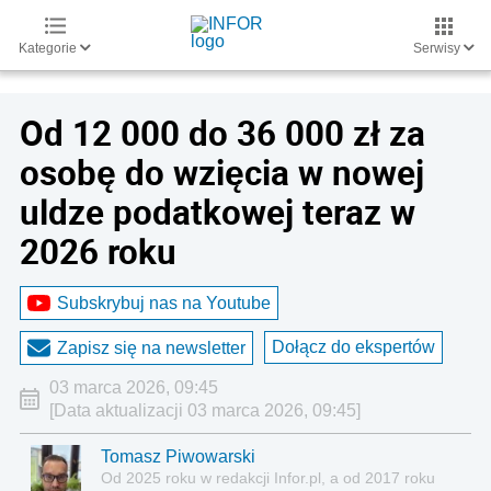
Kategorie
Serwisy
Od 12 000 do 36 000 zł za
osobę do wzięcia w nowej
uldze podatkowej teraz w
2026 roku
Subskrybuj nas na Youtube
Dołącz do ekspertów
Zapisz się na newsletter
03 marca 2026, 09:45
[Data aktualizacji 03 marca 2026, 09:45]
Tomasz Piwowarski
Od 2025 roku w redakcji Infor.pl, a od 2017 roku