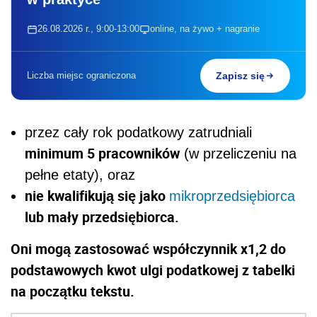
26.08.2026 r., 9:00-13:00
online, na żywo + nagranie
Liczba miejsc ograniczona
Zapisz się
przez cały rok podatkowy zatrudniali
minimum 5 pracowników
(w przeliczeniu na
pełne etaty), oraz
nie kwalifikują się jako
mikroprzedsiębiorca
lub mały przedsiębiorca.
Oni mogą zastosować współczynnik x1,2 do
podstawowych kwot ulgi podatkowej z tabelki
na początku tekstu.