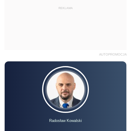
REKLAMA
AUTOPROMOCJA
Radosław Kowalski