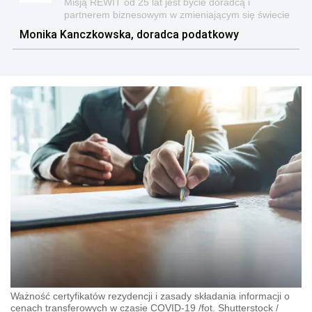
Misją REWIT od 25 lat jest bycie doradcą i
partnerem biznesowym w zmieniającym się świecie
i otoczeniu.
Monika Kanczkowska, doradca podatkowy
Ważność certyfikatów rezydencji i zasady składania informacji o
cenach transferowych w czasie COVID-19 /fot. Shutterstock
/