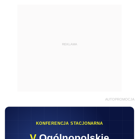
REKLAMA
AUTOPROMOCJA
KONFERENCJA STACJONARNA
V
Ogólnopolskie