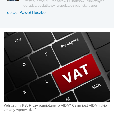
Prezes Instytutu Podatków i Finansów Publicznych,
doradca podatkowy, współzałożyciel start-upu
oprac. Paweł Huczko
Wdrażamy KSeF, czy pamiętamy o VIDA? Czym jest VIDA i jakie
zmiany wprowadza?