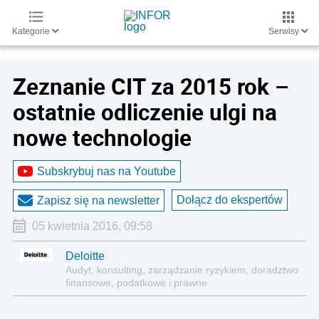
Kategorie
Serwisy
Zeznanie CIT za 2015 rok –
ostatnie odliczenie ulgi na
nowe technologie
Subskrybuj nas na Youtube
Dołącz do ekspertów
Zapisz się na newsletter
05 kwietnia 2016, 09:58
Deloitte
Audyt, konsulting, zarządzanie ryzykiem, doradztwo
finansowe, podatkowe i prawne