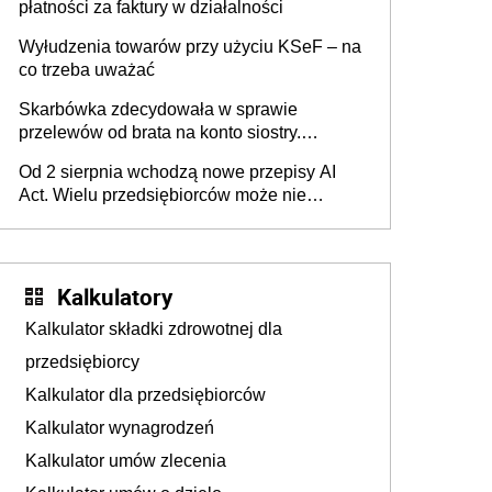
płatności za faktury w działalności
Wyłudzenia towarów przy użyciu KSeF – na
co trzeba uważać
Skarbówka zdecydowała w sprawie
przelewów od brata na konto siostry.
Pieniądze z emerytury mamy wyglądały jak
Od 2 sierpnia wchodzą nowe przepisy AI
darowizna, ale podatku jednak nie będzie
Act. Wielu przedsiębiorców może nie
wiedzieć, że dotyczą także ich
Kalkulatory
Kalkulator składki zdrowotnej dla
przedsiębiorcy
Kalkulator dla przedsiębiorców
Kalkulator wynagrodzeń
Kalkulator umów zlecenia