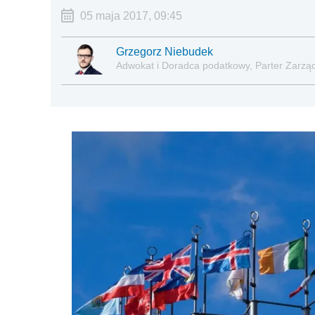
05 maja 2017, 09:45
Grzegorz Niebudek
Adwokat i Doradca podatkowy, Parter Zarząd