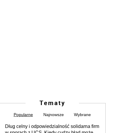
Tematy
Popularne
Najnowsze
Wybrane
Dług celny i odpowiedzialność solidarna firm
w sporach z UCS. Kiedy cudzy błąd może