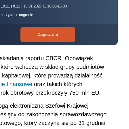
 18.11 | 8.12 | 13.01.2027 r., 10:00-15:00
, na żywo + nagranie
Zapisz się
 składania raportu CBCR. Obowiązek
, które wchodzą w skład grupy podmiotów
kapitałowej, które prowadzą działalność
ie finansowe
oraz takich których
rok obrotowy przekroczyły 750 mln EU.
ogą elektroniczną Szefowi Krajowej
miesięcy od zakończenia sprawozdawczego
towego, który zaczyna się po 31 grudnia