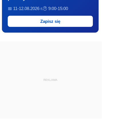
📅 11-12.08.2026 r.
🕐 9:00-15:00
Zapisz się
REKLAMA