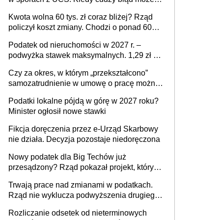
stać się Twoim problemem
Kwota wolna 60 tys. zł coraz bliżej? Rząd
policzył koszt zmiany. Chodzi o ponad 60
mld zł
Podatek od nieruchomości w 2027 r. –
podwyżka stawek maksymalnych. 1,29 zł za
1 m2 mieszkania, 36,49 zł za 1 m2
Czy za okres, w którym „przekształcono”
budynków i lokali związanych z
samozatrudnienie w umowę o pracę można
prowadzeniem działalności gospodarczej
wystawić faktury korygujące? Rozwiązanie
Podatki lokalne pójdą w górę w 2027 roku?
umowy cywilnoprawnej jedynym
Minister ogłosił nowe stawki
racjonalnym wyjściem
Fikcja doręczenia przez e-Urząd Skarbowy
nie działa. Decyzja pozostaje niedoręczona
Nowy podatek dla Big Techów już
przesądzony? Rząd pokazał projekt, który
może zmienić zasady gry w Polsce
Trwają prace nad zmianami w podatkach.
Rząd nie wyklucza podwyższenia drugiego
progu PIT
Rozliczanie odsetek od nieterminowych