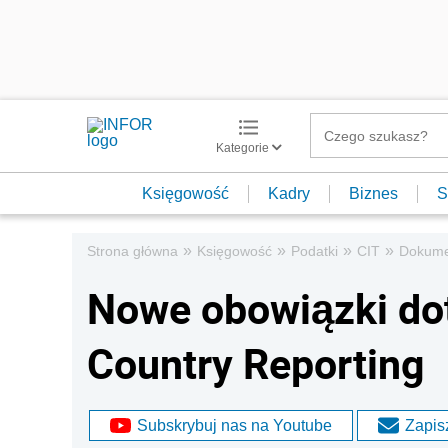
Kategorie
Księgowość
Kadry
Biznes
S
»
»
»
»
Strona główna
Księgowość
Podatki
CIT
Dokumen
Nowe obowiązki do
Country Reporting
Subskrybuj nas na Youtube
Zapisz