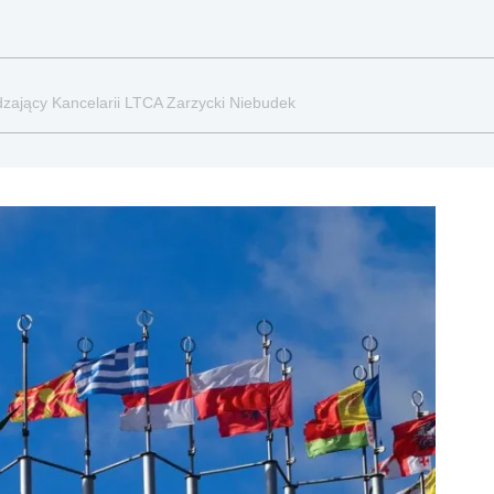
zający Kancelarii LTCA Zarzycki Niebudek