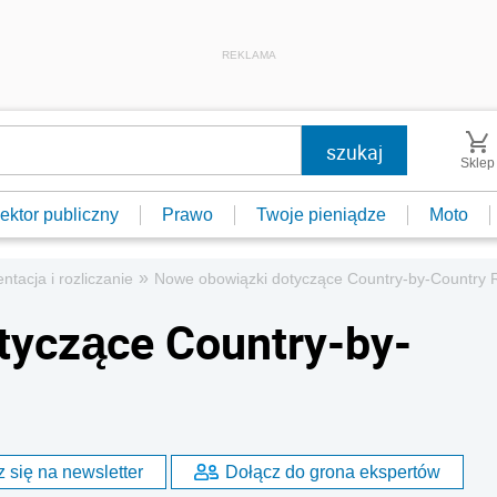
REKLAMA
Sklep
ektor publiczny
Prawo
Twoje pieniądze
Moto
»
tacja i rozliczanie
Nowe obowiązki dotyczące Country-by-Country 
tyczące Country-by-
 się na newsletter
Dołącz do grona ekspertów