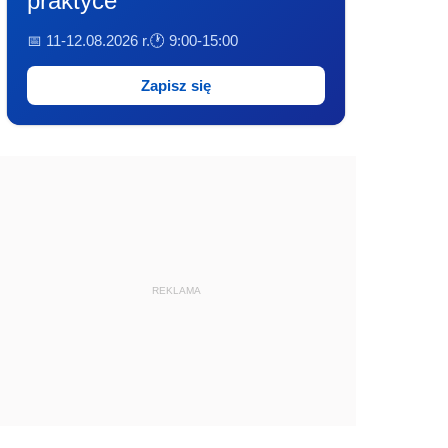
praktyce
📅 11-12.08.2026 r.
🕐 9:00-15:00
Zapisz się
REKLAMA