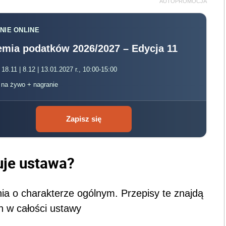
AUTOPROMOCJA
NIE ONLINE
mia podatków 2026/2027 – Edycja 11
 18.11 | 8.12 | 13.01.2027 r., 10:00-15:00
, na żywo + nagranie
Zapisz się
uje ustawa?
ia o charakterze ogólnym. Przepisy te znajdą
h w całości ustawy