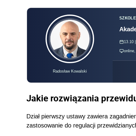
SZKOLE
Akade
13.10 |
online
Radosław Kowalski
Jakie rozwiązania przewid
Dział pierwszy ustawy zawiera zagadnien
zastosowanie do regulacji przewidzianyc