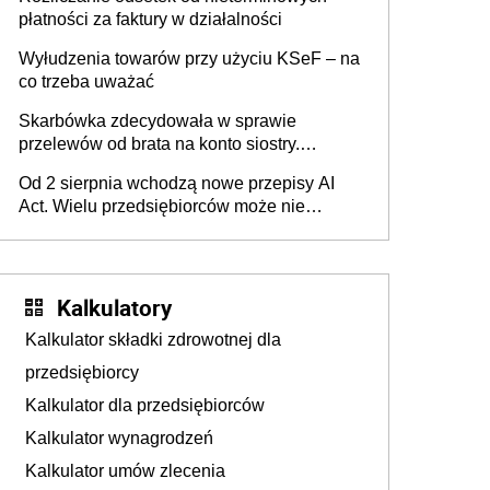
płatności za faktury w działalności
Wyłudzenia towarów przy użyciu KSeF – na
co trzeba uważać
Skarbówka zdecydowała w sprawie
przelewów od brata na konto siostry.
Pieniądze z emerytury mamy wyglądały jak
Od 2 sierpnia wchodzą nowe przepisy AI
darowizna, ale podatku jednak nie będzie
Act. Wielu przedsiębiorców może nie
wiedzieć, że dotyczą także ich
Kalkulatory
Kalkulator składki zdrowotnej dla
przedsiębiorcy
Kalkulator dla przedsiębiorców
Kalkulator wynagrodzeń
Kalkulator umów zlecenia