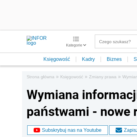
Kategorie
Księgowość
Kadry
Biznes
S
»
»
»
Strona główna
Księgowość
Zmiany prawa
Wymiana
Wymiana informacj
państwami - nowe r
Subskrybuj nas na Youtube
Zapisz