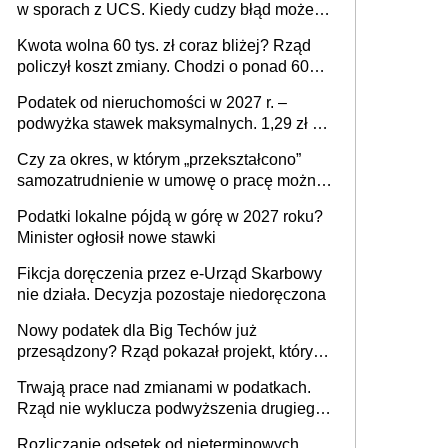
w sporach z UCS. Kiedy cudzy błąd może
stać się Twoim problemem
Kwota wolna 60 tys. zł coraz bliżej? Rząd
policzył koszt zmiany. Chodzi o ponad 60
mld zł
Podatek od nieruchomości w 2027 r. –
podwyżka stawek maksymalnych. 1,29 zł za
1 m2 mieszkania, 36,49 zł za 1 m2
Czy za okres, w którym „przekształcono”
budynków i lokali związanych z
samozatrudnienie w umowę o pracę można
prowadzeniem działalności gospodarczej
wystawić faktury korygujące? Rozwiązanie
Podatki lokalne pójdą w górę w 2027 roku?
umowy cywilnoprawnej jedynym
Minister ogłosił nowe stawki
racjonalnym wyjściem
Fikcja doręczenia przez e-Urząd Skarbowy
nie działa. Decyzja pozostaje niedoręczona
Nowy podatek dla Big Techów już
przesądzony? Rząd pokazał projekt, który
może zmienić zasady gry w Polsce
Trwają prace nad zmianami w podatkach.
Rząd nie wyklucza podwyższenia drugiego
progu PIT
Rozliczanie odsetek od nieterminowych