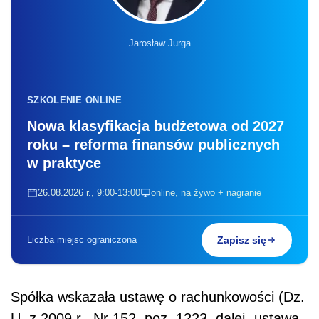
Jarosław Jurga
SZKOLENIE ONLINE
Nowa klasyfikacja budżetowa od 2027
roku – reforma finansów publicznych
w praktyce
26.08.2026 r., 9:00-13:00
online, na żywo + nagranie
Liczba miejsc ograniczona
Zapisz się
Spółka wskazała ustawę o rachunkowości (Dz.
U. z 2009 r., Nr 152, poz. 1223, dalej „ustawa