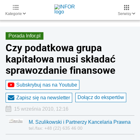
Kategorie
Serwisy
Porada Infor.pl
Czy podatkowa grupa
kapitałowa musi składać
sprawozdanie finansowe
Subskrybuj nas na Youtube
Dołącz do ekspertów
Zapisz się na newsletter
15 września 2010, 12:16
M. Szulikowski i Partnerzy Kancelaria Prawna
tel./fax: +48 (22) 635 46 00