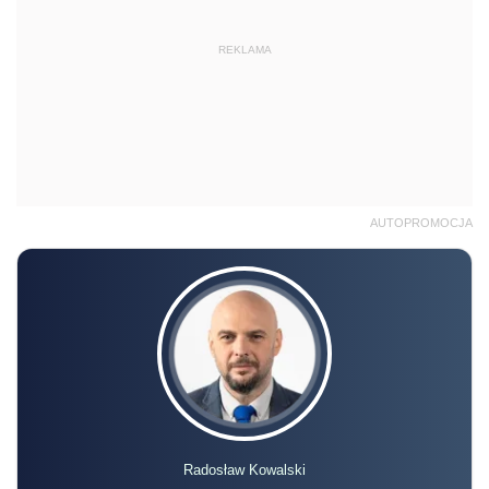
REKLAMA
AUTOPROMOCJA
Radosław Kowalski