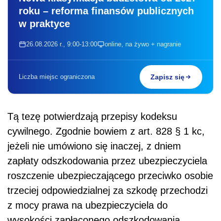
roku – reforma finansów publicznych
w praktyce
26.08.2026 r., 9:00-13:00
online, na żywo + nagranie
Liczba miejsc ograniczona
Zapisz się
Tą tezę potwierdzają przepisy kodeksu
cywilnego. Zgodnie bowiem z art. 828 § 1 kc,
jeżeli nie umówiono się inaczej, z dniem
zapłaty odszkodowania przez ubezpieczyciela
roszczenie ubezpieczającego przeciwko osobie
trzeciej odpowiedzialnej za szkodę przechodzi
z mocy prawa na ubezpieczyciela do
wysokości zapłaconego odszkodowania.