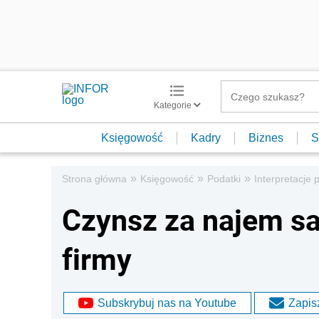
Kategorie
Księgowość
Kadry
Biznes
S
»
»
»
Strona główna
Księgowość
Podatki
Interpretacje 
Czynsz za najem 
firmy
Subskrybuj nas na Youtube
Zapisz