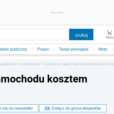
REKLAMA
Sklep
ektor publiczny
Prawo
Twoje pieniądze
Moto
»
podatkowe i orzecznictwo
Czynsz za najem samochodu kosztem firm
samochodu kosztem
 się na newsletter
Dołącz do grona ekspertów