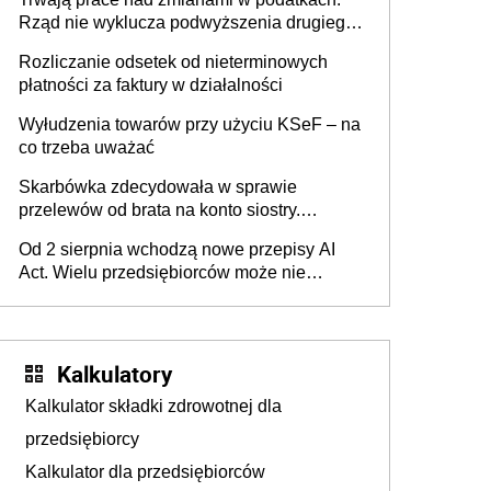
Rząd nie wyklucza podwyższenia drugiego
progu PIT
Rozliczanie odsetek od nieterminowych
płatności za faktury w działalności
Wyłudzenia towarów przy użyciu KSeF – na
co trzeba uważać
Skarbówka zdecydowała w sprawie
przelewów od brata na konto siostry.
Pieniądze z emerytury mamy wyglądały jak
Od 2 sierpnia wchodzą nowe przepisy AI
darowizna, ale podatku jednak nie będzie
Act. Wielu przedsiębiorców może nie
wiedzieć, że dotyczą także ich
Kalkulatory
Kalkulator składki zdrowotnej dla
przedsiębiorcy
Kalkulator dla przedsiębiorców