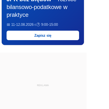
bilansowo-podatkowe w
praktyce
📅 11-12.08.2026 r.
🕐 9:00-15:00
Zapisz się
REKLAMA