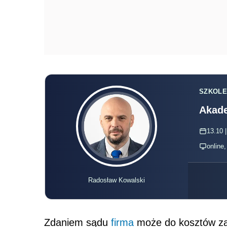
SZKOLE
Akade
13.10 |
online
Radosław Kowalski
Zdaniem sądu
firma
może do kosztów zal