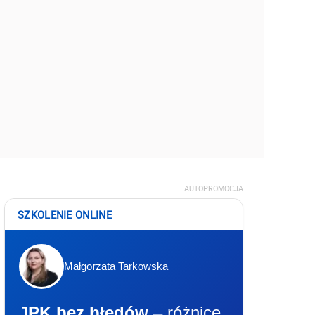
AUTOPROMOCJA
SZKOLENIE ONLINE
Małgorzata Tarkowska
JPK bez błędów
– różnice