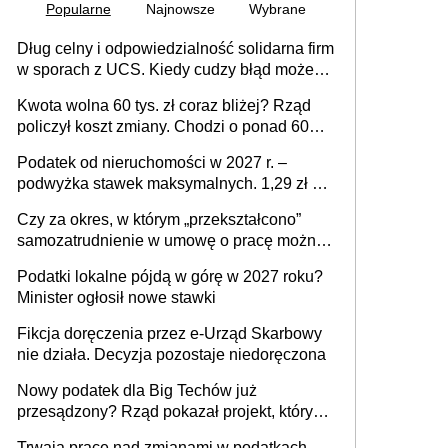
Popularne
Najnowsze
Wybrane
Dług celny i odpowiedzialność solidarna firm
w sporach z UCS. Kiedy cudzy błąd może
stać się Twoim problemem
Kwota wolna 60 tys. zł coraz bliżej? Rząd
policzył koszt zmiany. Chodzi o ponad 60
mld zł
Podatek od nieruchomości w 2027 r. –
podwyżka stawek maksymalnych. 1,29 zł za
1 m2 mieszkania, 36,49 zł za 1 m2
Czy za okres, w którym „przekształcono”
budynków i lokali związanych z
samozatrudnienie w umowę o pracę można
prowadzeniem działalności gospodarczej
wystawić faktury korygujące? Rozwiązanie
Podatki lokalne pójdą w górę w 2027 roku?
umowy cywilnoprawnej jedynym
Minister ogłosił nowe stawki
racjonalnym wyjściem
Fikcja doręczenia przez e-Urząd Skarbowy
nie działa. Decyzja pozostaje niedoręczona
Nowy podatek dla Big Techów już
przesądzony? Rząd pokazał projekt, który
może zmienić zasady gry w Polsce
Trwają prace nad zmianami w podatkach.