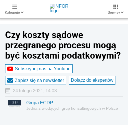
Kategorie
Serwisy
Czy koszty sądowe
przegranego procesu mogą
być kosztami podatkowymi?
Subskrybuj nas na Youtube
Dołącz do ekspertów
Zapisz się na newsletter
24 lutego 2021, 14:03
Grupa ECDP
Jedna z wiodących grup konsultingowych w Polsce