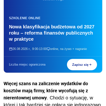
SZKOLENIE ONLINE
Nowa klasyfikacja budżetowa od 2027
roku – reforma finansów publicznych
w praktyce
26.08.2026 r., 9:00-13:00
online, na żywo + nagranie
Liczba miejsc ograniczona
Zapisz się
Więcej szans na zaliczenie wydatków do
kosztów mają firmy, które wycofują się z
nierentownej umowy
. Chodzi o sytuację, w
której i tak bardziej się opłaca się jednorazowo