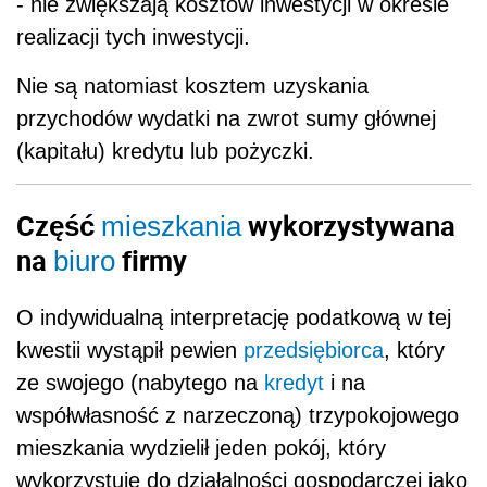
- nie zwiększają kosztów inwestycji w okresie
realizacji tych inwestycji.
Nie są natomiast kosztem uzyskania
przychodów wydatki na zwrot sumy głównej
(kapitału) kredytu lub pożyczki.
Część
wykorzystywana
mieszkania
na
firmy
biuro
O indywidualną interpretację podatkową w tej
kwestii wystąpił pewien
przedsiębiorca
, który
ze swojego (nabytego na
kredyt
i na
współwłasność z narzeczoną) trzypokojowego
mieszkania wydzielił jeden pokój, który
wykorzystuje do działalności gospodarczej jako