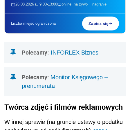
26.08.2026 r., 9:00-13:00
online, na żywo + nagranie
Liczba miejsc ograniczona
Zapisz się
Polecamy
:
INFORLEX Biznes
Polecamy:
Monitor Księgowego –
prenumerata
Twórca zdjęć i filmów reklamowych
W innej sprawie (na gruncie ustawy o podatku