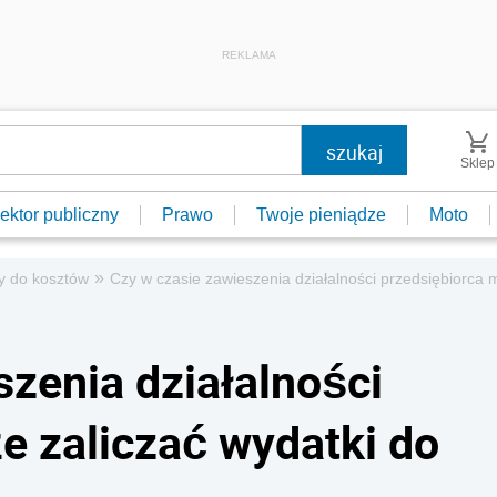
REKLAMA
Sklep
ektor publiczny
Prawo
Twoje pieniądze
Moto
»
y do kosztów
Czy w czasie zawieszenia działalności przedsiębiorca 
szenia działalności
e zaliczać wydatki do