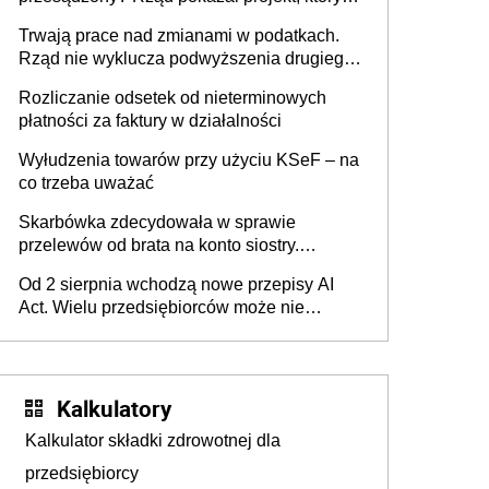
może zmienić zasady gry w Polsce
Trwają prace nad zmianami w podatkach.
Rząd nie wyklucza podwyższenia drugiego
progu PIT
Rozliczanie odsetek od nieterminowych
płatności za faktury w działalności
Wyłudzenia towarów przy użyciu KSeF – na
co trzeba uważać
Skarbówka zdecydowała w sprawie
przelewów od brata na konto siostry.
Pieniądze z emerytury mamy wyglądały jak
Od 2 sierpnia wchodzą nowe przepisy AI
darowizna, ale podatku jednak nie będzie
Act. Wielu przedsiębiorców może nie
wiedzieć, że dotyczą także ich
Kalkulatory
Kalkulator składki zdrowotnej dla
przedsiębiorcy