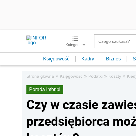
Kategorie
Księgowość
Kadry
Biznes
S
»
»
»
»
Strona główna
Księgowość
Podatki
Koszty
Kied
Porada Infor.pl
Czy w czasie zawie
przedsiębiorca moż