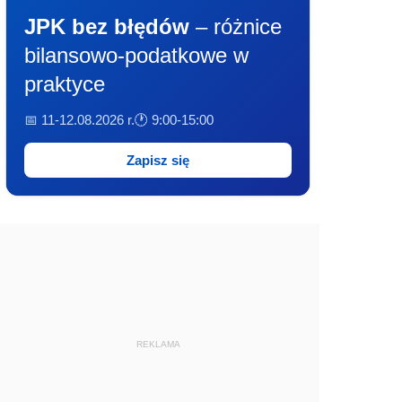
JPK bez błędów
– różnice
bilansowo-podatkowe w
praktyce
📅 11-12.08.2026 r.
🕐 9:00-15:00
Zapisz się
REKLAMA