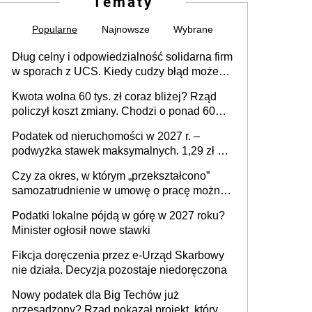
Tematy
Popularne
Najnowsze
Wybrane
Dług celny i odpowiedzialność solidarna firm
w sporach z UCS. Kiedy cudzy błąd może
stać się Twoim problemem
Kwota wolna 60 tys. zł coraz bliżej? Rząd
policzył koszt zmiany. Chodzi o ponad 60
mld zł
Podatek od nieruchomości w 2027 r. –
podwyżka stawek maksymalnych. 1,29 zł za
1 m2 mieszkania, 36,49 zł za 1 m2
Czy za okres, w którym „przekształcono”
budynków i lokali związanych z
samozatrudnienie w umowę o pracę można
prowadzeniem działalności gospodarczej
wystawić faktury korygujące? Rozwiązanie
Podatki lokalne pójdą w górę w 2027 roku?
umowy cywilnoprawnej jedynym
Minister ogłosił nowe stawki
racjonalnym wyjściem
Fikcja doręczenia przez e-Urząd Skarbowy
nie działa. Decyzja pozostaje niedoręczona
Nowy podatek dla Big Techów już
przesądzony? Rząd pokazał projekt, który