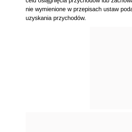
celu osiągnięcia przychodów lub zachow
nie wymienione w przepisach ustaw poda
uzyskania przychodów.