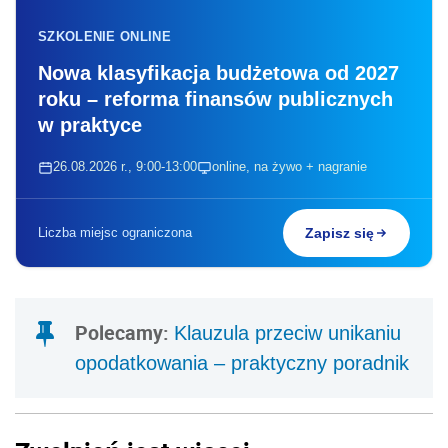
SZKOLENIE ONLINE
Nowa klasyfikacja budżetowa od 2027
roku – reforma finansów publicznych
w praktyce
26.08.2026 r., 9:00-13:00
online, na żywo + nagranie
Liczba miejsc ograniczona
Zapisz się
Polecamy:
Klauzula przeciw unikaniu
opodatkowania – praktyczny poradnik