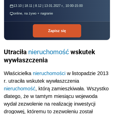
13.10 | 18.11 | 8.12 | 13.01.2027 r., 10:00-15:00
online, na żywo + nagranie
Zapisz się
Utraciła
wskutek
nieruchomość
wywłaszczenia
Właścicielka
nieruchomości
w listopadzie 2013
r. utraciła wskutek wywłaszczenia
nieruchomość
, którą zamieszkiwała. Wszystko
dlatego, że w tamtym miesiącu wojewoda
wydał zezwolenie na realizację inwestycji
drogowej, któremu to zezwoleniu został