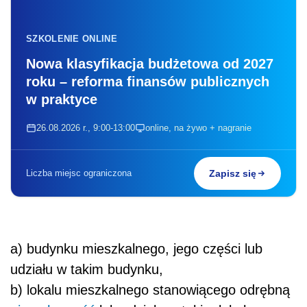
SZKOLENIE ONLINE
Nowa klasyfikacja budżetowa od 2027
roku – reforma finansów publicznych
w praktyce
26.08.2026 r., 9:00-13:00
online, na żywo + nagranie
Liczba miejsc ograniczona
Zapisz się
a) budynku mieszkalnego, jego części lub
udziału w takim budynku,
b) lokalu mieszkalnego stanowiącego odrębną