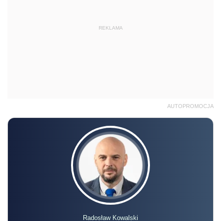
REKLAMA
AUTOPROMOCJA
Radosław Kowalski