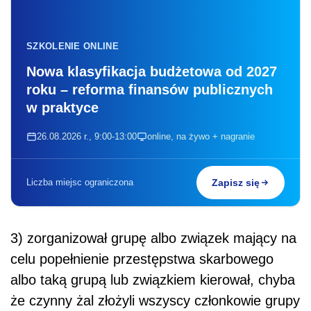
SZKOLENIE ONLINE
Nowa klasyfikacja budżetowa od 2027
roku – reforma finansów publicznych
w praktyce
26.08.2026 r., 9:00-13:00
online, na żywo + nagranie
Liczba miejsc ograniczona
Zapisz się
3) zorganizował grupę albo związek mający na
celu popełnienie przestępstwa skarbowego
albo taką grupą lub związkiem kierował, chyba
że czynny żal złożyli wszyscy członkowie grupy