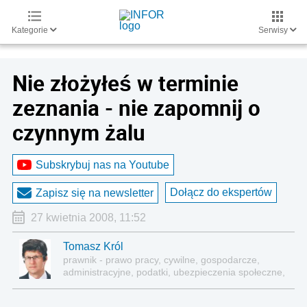
Kategorie
Serwisy
Nie złożyłeś w terminie
zeznania - nie zapomnij o
czynnym żalu
Subskrybuj nas na Youtube
Dołącz do ekspertów
Zapisz się na newsletter
27 kwietnia 2008, 11:52
Tomasz Król
prawnik - prawo pracy, cywilne, gospodarcze,
administracyjne, podatki, ubezpieczenia społeczne,
sektor publiczny