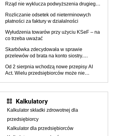
Rząd nie wyklucza podwyższenia drugiego
progu PIT
Rozliczanie odsetek od nieterminowych
płatności za faktury w działalności
Wyłudzenia towarów przy użyciu KSeF – na
co trzeba uważać
Skarbówka zdecydowała w sprawie
przelewów od brata na konto siostry.
Pieniądze z emerytury mamy wyglądały jak
Od 2 sierpnia wchodzą nowe przepisy AI
darowizna, ale podatku jednak nie będzie
Act. Wielu przedsiębiorców może nie
wiedzieć, że dotyczą także ich
Kalkulatory
Kalkulator składki zdrowotnej dla
przedsiębiorcy
Kalkulator dla przedsiębiorców