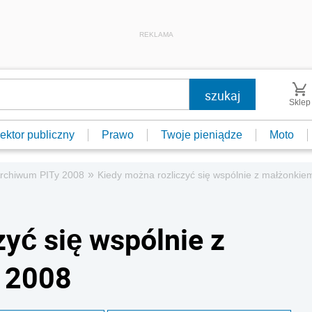
REKLAMA
Sklep
ektor publiczny
Prawo
Twoje pieniądze
Moto
»
rchiwum PITy 2008
Kiedy można rozliczyć się wspólnie z małżonkie
yć się wspólnie z
y 2008