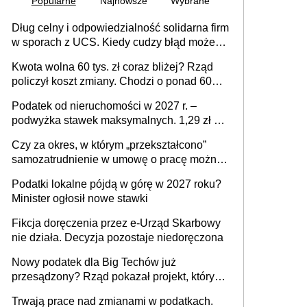
Popularne
Najnowsze
Wybrane
Dług celny i odpowiedzialność solidarna firm
w sporach z UCS. Kiedy cudzy błąd może
stać się Twoim problemem
Kwota wolna 60 tys. zł coraz bliżej? Rząd
policzył koszt zmiany. Chodzi o ponad 60
mld zł
Podatek od nieruchomości w 2027 r. –
podwyżka stawek maksymalnych. 1,29 zł za
1 m2 mieszkania, 36,49 zł za 1 m2
Czy za okres, w którym „przekształcono”
budynków i lokali związanych z
samozatrudnienie w umowę o pracę można
prowadzeniem działalności gospodarczej
wystawić faktury korygujące? Rozwiązanie
Podatki lokalne pójdą w górę w 2027 roku?
umowy cywilnoprawnej jedynym
Minister ogłosił nowe stawki
racjonalnym wyjściem
Fikcja doręczenia przez e-Urząd Skarbowy
nie działa. Decyzja pozostaje niedoręczona
Nowy podatek dla Big Techów już
przesądzony? Rząd pokazał projekt, który
może zmienić zasady gry w Polsce
Trwają prace nad zmianami w podatkach.