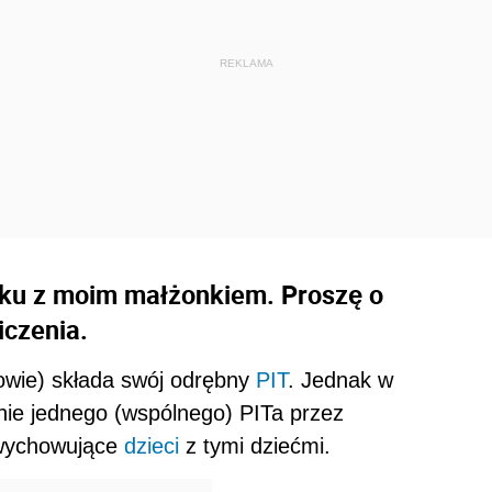
oku z moim małżonkiem. Proszę o
iczenia.
owie) składa swój odrębny
PIT
. Jednak w
enie jednego (wspólnego) PITa przez
 wychowujące
dzieci
z tymi dziećmi.