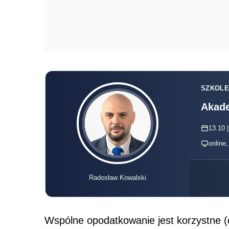
SZKOLE
Akade
13.10 |
online
Radosław Kowalski
Wspólne opodatkowanie jest korzystne (