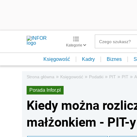
Kategorie
Księgowość
Kadry
Biznes
S
»
»
»
»
»
Strona główna
Księgowość
Podatki
PIT
PIT
A
Porada Infor.pl
Kiedy można rozlicz
małżonkiem - PIT-