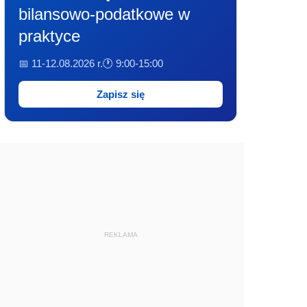
bilansowo-podatkowe w
praktyce
📅 11-12.08.2026 r.
🕐 9:00-15:00
Zapisz się
REKLAMA