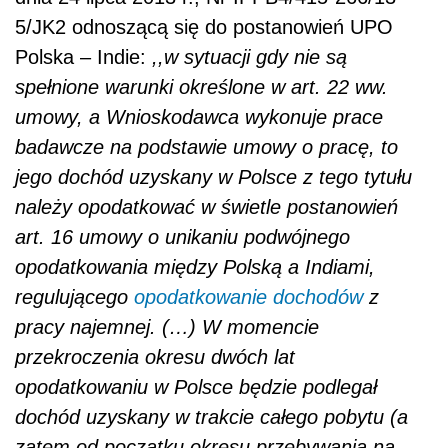
5/JK2 odnoszącą się do postanowień UPO
Polska – Indie:
,,w sytuacji gdy nie są
spełnione warunki określone w art. 22 ww.
umowy, a Wnioskodawca wykonuje prace
badawcze na podstawie umowy o pracę, to
jego dochód uzyskany w Polsce z tego tytułu
należy opodatkować w świetle postanowień
art. 16 umowy o unikaniu podwójnego
opodatkowania między Polską a Indiami,
regulującego
opodatkowanie dochodów
z
pracy najemnej. (…) W momencie
przekroczenia okresu dwóch lat
opodatkowaniu w Polsce będzie podlegał
dochód uzyskany w trakcie całego pobytu (a
zatem od początku okresu przebywania na