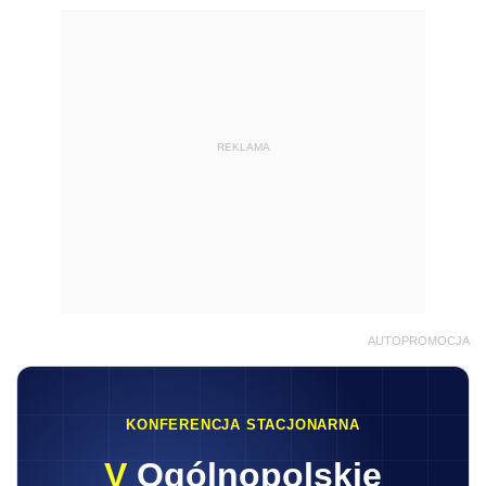
REKLAMA
AUTOPROMOCJA
KONFERENCJA STACJONARNA
V
Ogólnopolskie