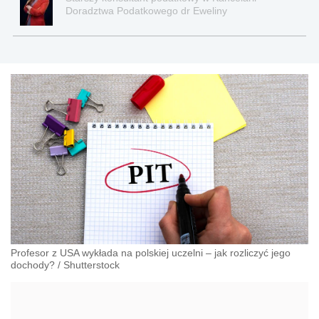
Doradztwa Podatkowego dr Eweliny
Skwierczyńskiej TAX-ES we Wrocławiu https://tax-
es.pl
Profesor z USA wykłada na polskiej uczelni – jak rozliczyć jego
dochody?
/
Shutterstock