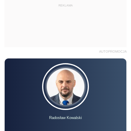
REKLAMA
AUTOPROMOCJA
Radosław Kowalski