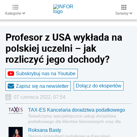
Kategorie
Serwisy
Profesor z USA wykłada na
polskiej uczelni – jak
rozliczyć jego dochody?
Subskrybuj nas na Youtube
Dołącz do ekspertów
Zapisz się na newsletter
07 czerwca 2022, 07:54
TAX-ES Kancelaria doradztwa podatkowego
Świadczymy specjalistyczne usługi doradztwa
podatkowego dla klientów biznesowych oraz dla
jednostek sektora finansów publicznych.
Roksana Basty
Starszy konsultant podatkowy w Kancelarii