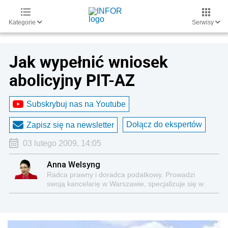
Kategorie
Serwisy
Jak wypełnić wniosek
abolicyjny PIT-AZ
Subskrybuj nas na Youtube
Dołącz do ekspertów
Zapisz się na newsletter
03 lutego 2009, 14:05
Anna Welsyng
Radca prawny i doradca podatkowy. Prowadzi
swoją kancelarię w Warszawie, specjalizuje się w
kompleksowej obsłudze podatkowo-księgowej firm i
innych podatników. Autorka kilkuset publikacji o
tematyce podatkowej.