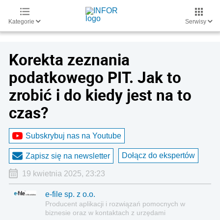
Kategorie
Serwisy
Korekta zeznania
podatkowego PIT. Jak to
zrobić i do kiedy jest na to
czas?
Subskrybuj nas na Youtube
Dołącz do ekspertów
Zapisz się na newsletter
19 kwietnia 2025, 23:23
e-file sp. z o.o.
Producent aplikacji i rozwiązań pomocnych w
biznesie oraz w kontaktach z urzędami