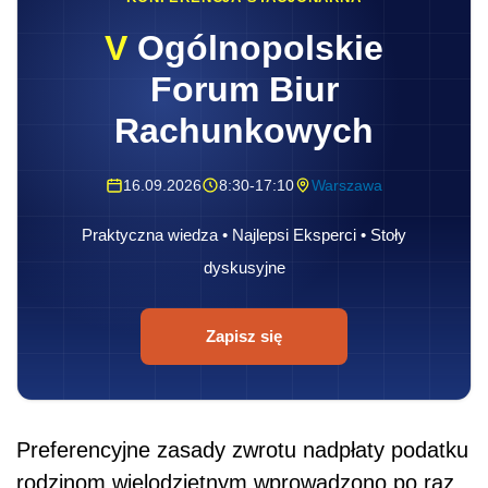
V
Ogólnopolskie
Forum Biur
Rachunkowych
16.09.2026
8:30-17:10
Warszawa
Praktyczna wiedza • Najlepsi Eksperci • Stoły
dyskusyjne
Zapisz się
Preferencyjne zasady zwrotu nadpłaty podatku
rodzinom wielodzietnym wprowadzono po raz