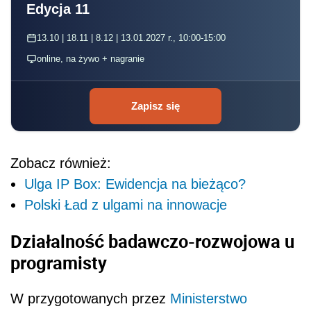
Edycja 11
13.10 | 18.11 | 8.12 | 13.01.2027 r., 10:00-15:00
online, na żywo + nagranie
Zapisz się
Zobacz również:
Ulga IP Box: Ewidencja na bieżąco?
Polski Ład z ulgami na innowacje
Działalność badawczo-rozwojowa u
programisty
W przygotowanych przez
Ministerstwo