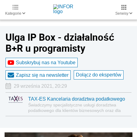
Kategorie
Serwisy
Ulga IP Box - działalność
B+R u programisty
Subskrybuj nas na Youtube
Dołącz do ekspertów
Zapisz się na newsletter
29 września 2021, 20:29
TAX-ES Kancelaria doradztwa podatkowego
Świadczymy specjalistyczne usługi doradztwa
podatkowego dla klientów biznesowych oraz dla
jednostek sektora finansów publicznych.