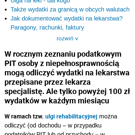
Ulga na leki - dla kogo
Także wydatki za granicą w obcych walutach
Jak dokumentować wydatki na lekarstwa?
Paragony, rachunki, faktury
rozwiń
>
W rocznym zeznaniu podatkowym
PIT osoby z niepełnosprawnością
mogą odliczyć wydatki na lekarstwa
przepisane przez lekarza
specjalistę. Ale tylko powyżej 100 zł
wydatków w każdym miesiącu
W ramach tzw.
ulgi rehabilitacyjnej
można
odliczyć (od dochodu – w przypadku
podatników PIT lub od przychodu – w