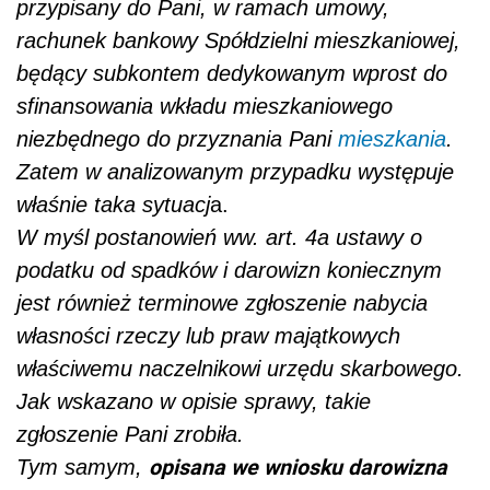
przypisany do Pani, w ramach umowy,
rachunek bankowy Spółdzielni mieszkaniowej,
będący subkontem dedykowanym wprost do
sfinansowania wkładu mieszkaniowego
niezbędnego do przyznania Pani
mieszkania
.
Zatem w analizowanym przypadku występuje
właśnie taka sytuacj
a.
W myśl postanowień ww. art. 4a ustawy o
podatku od spadków i darowizn koniecznym
jest również terminowe zgłoszenie nabycia
własności rzeczy lub praw majątkowych
właściwemu naczelnikowi urzędu skarbowego.
Jak wskazano w opisie sprawy, takie
zgłoszenie Pani zrobiła.
opisana we wniosku darowizna
Tym samym,