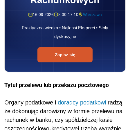
Rachunkowych
16.09.2026
8:30-17:10
Warszawa
Praktyczna wiedza • Najlepsi Eksperci • Stoły
dyskusyjne
Zapisz się
Tytuł przelewu lub przekazu pocztowego
Organy podatkowe i
doradcy podatkowi
radzą,
że dokonując darowizny w formie przelewu na
rachunek w banku, czy spółdzielczej kasie
oszczędnościowo-kredytowej trzeba wyraźnie