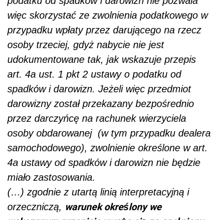
podatku od spadków i darowizn nie pozwala
więc skorzystać ze zwolnienia podatkowego w
przypadku wpłaty przez darującego na rzecz
osoby trzeciej, gdyż nabycie nie jest
udokumentowane tak, jak wskazuje przepis
art. 4a ust. 1 pkt 2 ustawy o podatku od
spadków i darowizn. Jeżeli więc przedmiot
darowizny został przekazany bezpośrednio
przez darczyńcę na rachunek wierzyciela
osoby obdarowanej
(w tym przypadku dealera
samochodowego), zwolnienie określone w art.
4a ustawy od spadków i darowizn nie będzie
miało zastosowania.
(…) zgodnie z utartą linią interpretacyjną i
warunek określony we
orzeczniczą,