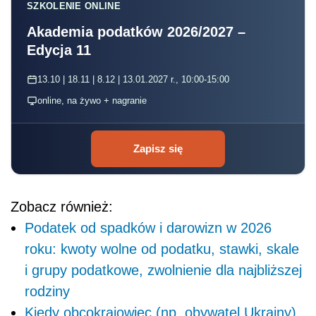
SZKOLENIE ONLINE
Akademia podatków 2026/2027 –
Edycja 11
13.10 | 18.11 | 8.12 | 13.01.2027 r., 10:00-15:00
online, na żywo + nagranie
Zapisz się
Zobacz również:
Podatek od spadków i darowizn w 2026
roku: kwoty wolne od podatku, stawki, skale
i grupy podatkowe, zwolnienie dla najbliższej
rodziny
Kiedy obcokrajowiec (np. obywatel Ukrainy)