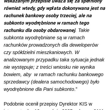
wskazanym przepisie uważa się za spełniony
również wtedy, gdy wpłata dokonywana jest na
rachunek bankowy osoby trzeciej, ale na
subkonto wyodrębnione w ramach tego
rachunku dla osoby obdarowanej
. Takie
subkonta wyodrębniane są w ramach
rachunków prowadzonych dla deweloperów
czy spółdzielni mieszkaniowych. W
analizowanym przypadku taka sytuacja jednak
nie występuje; z treści wniosku nie wynika
bowiem, aby
w ramach rachunku bankowego
sprzedawcy (dealera samochodowego) było
wyodrębnione dla Pani subkonto
.”
Podobnie ocenił przepisy Dyrektor KIS w