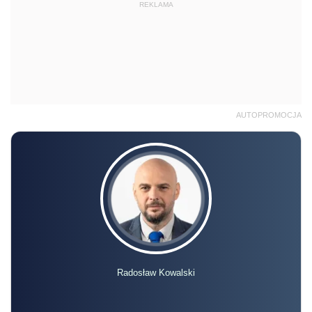
REKLAMA
AUTOPROMOCJA
Radosław Kowalski