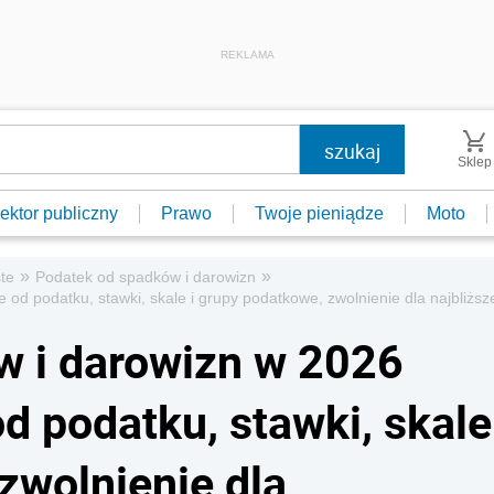
REKLAMA
Sklep
ektor publiczny
Prawo
Twoje pieniądze
Moto
»
»
te
Podatek od spadków i darowizn
od podatku, stawki, skale i grupy podatkowe, zwolnienie dla najbliższe
w i darowizn w 2026
d podatku, stawki, skale
zwolnienie dla