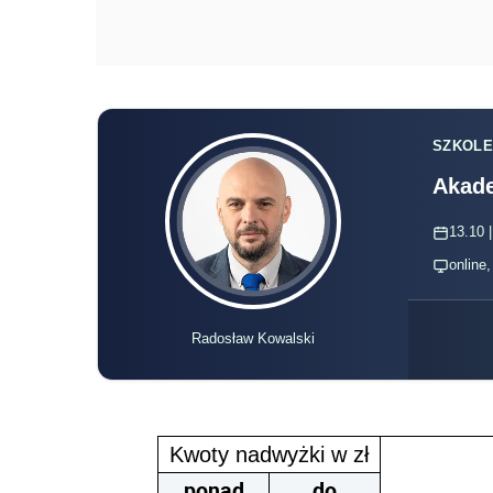
SZKOLE
Akade
13.10 |
online
Radosław Kowalski
Kwoty nadwyżki w zł
ponad
do