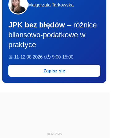
Małgorzata Tarkowska
JPK bez błędów
– różnice
bilansowo-podatkowe w
praktyce
📅 11-12.08.2026 r.
🕐 9:00-15:00
Zapisz się
REKLAMA