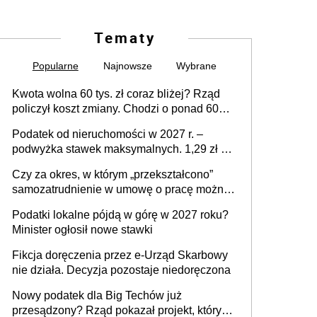
Tematy
Popularne
Najnowsze
Wybrane
Kwota wolna 60 tys. zł coraz bliżej? Rząd
policzył koszt zmiany. Chodzi o ponad 60
mld zł
Podatek od nieruchomości w 2027 r. –
podwyżka stawek maksymalnych. 1,29 zł za
1 m2 mieszkania, 36,49 zł za 1 m2
Czy za okres, w którym „przekształcono”
budynków i lokali związanych z
samozatrudnienie w umowę o pracę można
prowadzeniem działalności gospodarczej
wystawić faktury korygujące? Rozwiązanie
Podatki lokalne pójdą w górę w 2027 roku?
umowy cywilnoprawnej jedynym
Minister ogłosił nowe stawki
racjonalnym wyjściem
Fikcja doręczenia przez e-Urząd Skarbowy
nie działa. Decyzja pozostaje niedoręczona
Nowy podatek dla Big Techów już
przesądzony? Rząd pokazał projekt, który