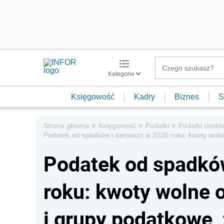
Kategorie
Księgowość
Kadry
Biznes
S
»
»
»
Strona główna
Księgowość
Podatki
Podatki osobis
Podatek od spadków i darowizn w 2026 roku: kwoty wolne 
Podatek od spadkó
roku: kwoty wolne o
i grupy podatkowe, 