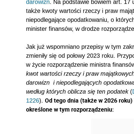
darowizn
. Na podstawie bowiem art. 17 u
także kwoty wartości rzeczy i praw mają
niepodlegające opodatkowaniu, o których
minister finansów, w drodze rozporządze
Jak już wspomniano przepisy w tym zakr
zmieniły się od połowy 2023 roku. Przy
w życie rozporządzenie ministra finansó
kwot wartości rzeczy i praw majątkowyc
darowizn
i niepodlegających opodatkow
według których oblicza się ten podatek
(
Od tego dnia (także w 2026 roku
1226
).
określone w tym rozporządzeniu: