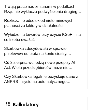
może zmienić zasady gry w Polsce
Trwają prace nad zmianami w podatkach.
Rząd nie wyklucza podwyższenia drugiego
progu PIT
Rozliczanie odsetek od nieterminowych
płatności za faktury w działalności
Wyłudzenia towarów przy użyciu KSeF – na
co trzeba uważać
Skarbówka zdecydowała w sprawie
przelewów od brata na konto siostry.
Pieniądze z emerytury mamy wyglądały jak
Od 2 sierpnia wchodzą nowe przepisy AI
darowizna, ale podatku jednak nie będzie
Act. Wielu przedsiębiorców może nie
wiedzieć, że dotyczą także ich
Czy Skarbówka legalnie pozyskuje dane z
ANPRS – systemu automatycznego
rozpoznawania tablic rejestracyjnych
pojazdów z kamer drogowych?
Kalkulatory