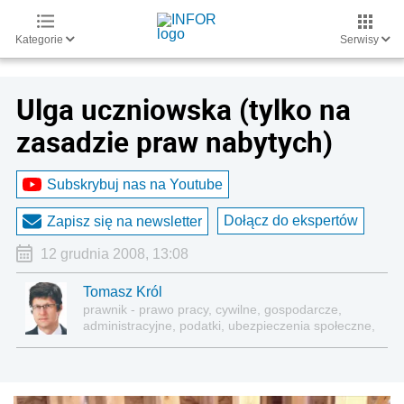
Kategorie
Serwisy
Ulga uczniowska (tylko na
zasadzie praw nabytych)
Subskrybuj nas na Youtube
Dołącz do ekspertów
Zapisz się na newsletter
12 grudnia 2008, 13:08
Tomasz Król
prawnik - prawo pracy, cywilne, gospodarcze,
administracyjne, podatki, ubezpieczenia społeczne,
sektor publiczny