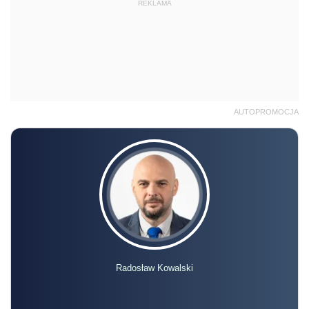
REKLAMA
AUTOPROMOCJA
Radosław Kowalski