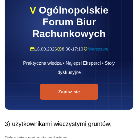
V
Ogólnopolskie
Forum Biur
Rachunkowych
16.09.2026
8:30-17:10
Warszawa
Praktyczna wiedza • Najlepsi Eksperci • Stoły
dyskusyjne
Zapisz się
3) użytkownikami wieczystymi gruntów;
Dalszy ciąg materiału pod wideo