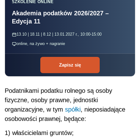
SZKOLENIE ONLINE
Akademia podatków 2026/2027 –
Edycja 11
13.10 | 18.11 | 8.12 | 13.01.2027 r., 10:00-15:00
online, na żywo + nagranie
Zapisz się
Podatnikami podatku rolnego są osoby
fizyczne, osoby prawne, jednostki
organizacyjne, w tym
spółki
, nieposiadające
osobowości prawnej, będące:
1) właścicielami gruntów;