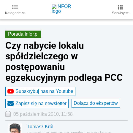
Kategorie
Serwisy
Porada Infor.pl
Czy nabycie lokalu
spółdzielczego w
postępowaniu
egzekucyjnym podlega PCC
Subskrybuj nas na Youtube
Dołącz do ekspertów
Zapisz się na newsletter
05 października 2010, 11:58
Tomasz Król
prawnik - prawo pracy, cywilne, gospodarcze,