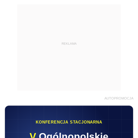
REKLAMA
AUTOPROMOCJA
KONFERENCJA STACJONARNA
V
Ogólnopolskie