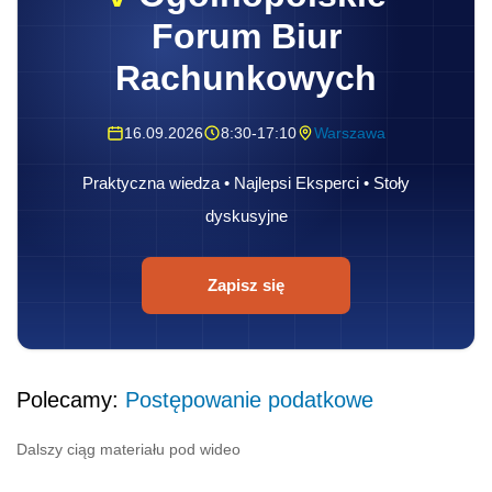
Forum Biur
Rachunkowych
16.09.2026
8:30-17:10
Warszawa
Praktyczna wiedza • Najlepsi Eksperci • Stoły
dyskusyjne
Zapisz się
Polecamy:
Postępowanie podatkowe
Dalszy ciąg materiału pod wideo