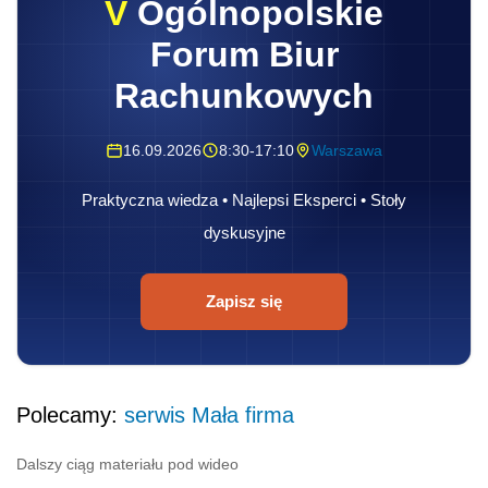
V
Ogólnopolskie
Forum Biur
Rachunkowych
16.09.2026
8:30-17:10
Warszawa
Praktyczna wiedza • Najlepsi Eksperci • Stoły
dyskusyjne
Zapisz się
Polecamy:
serwis Mała firma
Dalszy ciąg materiału pod wideo