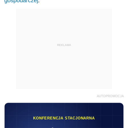
gospodarczej
.
REKLAMA
AUTOPROMOCJA
KONFERENCJA STACJONARNA