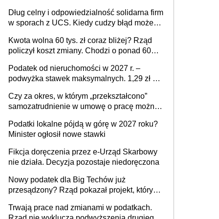
Dług celny i odpowiedzialność solidarna firm
w sporach z UCS. Kiedy cudzy błąd może
stać się Twoim problemem
Kwota wolna 60 tys. zł coraz bliżej? Rząd
policzył koszt zmiany. Chodzi o ponad 60
mld zł
Podatek od nieruchomości w 2027 r. –
podwyżka stawek maksymalnych. 1,29 zł za
1 m2 mieszkania, 36,49 zł za 1 m2
Czy za okres, w którym „przekształcono”
budynków i lokali związanych z
samozatrudnienie w umowę o pracę można
prowadzeniem działalności gospodarczej
wystawić faktury korygujące? Rozwiązanie
Podatki lokalne pójdą w górę w 2027 roku?
umowy cywilnoprawnej jedynym
Minister ogłosił nowe stawki
racjonalnym wyjściem
Fikcja doręczenia przez e-Urząd Skarbowy
nie działa. Decyzja pozostaje niedoręczona
Nowy podatek dla Big Techów już
przesądzony? Rząd pokazał projekt, który
może zmienić zasady gry w Polsce
Trwają prace nad zmianami w podatkach.
Rząd nie wyklucza podwyższenia drugiego