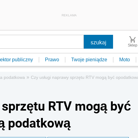
REKLAMA
Sklep
ektor publiczny
Prawo
Twoje pieniądze
Moto
»
ta podatkowa
Czy usługi naprawy sprzętu RTV mogą być opodatkow
y sprzętu RTV mogą być
ą podatkową