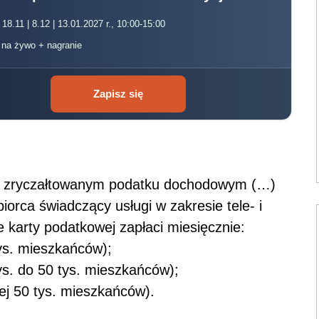
 18.11 | 8.12 | 13.01.2027 r., 10:00-15:00
, na żywo + nagranie
Zapisz się
 zryczałtowanym podatku dochodowym (…)
iorca świadczący usługi w zakresie tele- i
ie karty podatkowej zapłaci miesięcznie:
tys. mieszkańców);
tys. do 50 tys. mieszkańców);
żej 50 tys. mieszkańców).