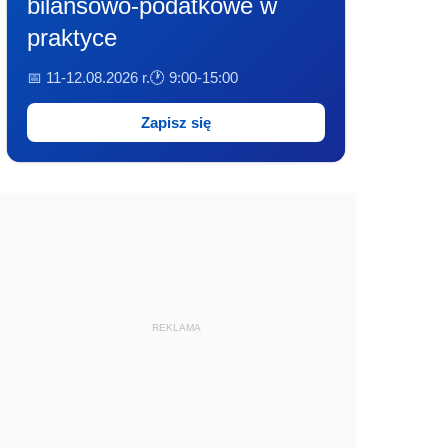
bilansowo-podatkowe w
praktyce
📅 11-12.08.2026 r.
🕐 9:00-15:00
Zapisz się
REKLAMA