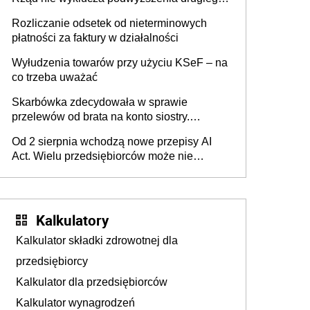
progu PIT
Rozliczanie odsetek od nieterminowych
płatności za faktury w działalności
Wyłudzenia towarów przy użyciu KSeF – na
co trzeba uważać
Skarbówka zdecydowała w sprawie
przelewów od brata na konto siostry.
Pieniądze z emerytury mamy wyglądały jak
Od 2 sierpnia wchodzą nowe przepisy AI
darowizna, ale podatku jednak nie będzie
Act. Wielu przedsiębiorców może nie
wiedzieć, że dotyczą także ich
Kalkulatory
Kalkulator składki zdrowotnej dla
przedsiębiorcy
Kalkulator dla przedsiębiorców
Kalkulator wynagrodzeń