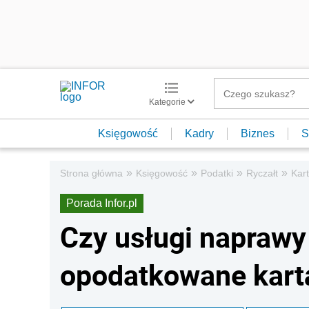
Kategorie
Księgowość
Kadry
Biznes
S
»
»
»
»
Strona główna
Księgowość
Podatki
Ryczałt
Kar
Porada Infor.pl
Czy usługi napraw
opodatkowane kart